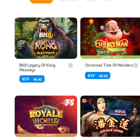
BK8 Legacy Of Kong
Christmas Tree Of Wonders
Maxways
RTP
96.52
RTP
96.42