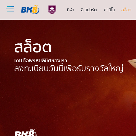
กีฬา
อี สปอร์ต
คาสิโน
สล็อต
สล็อต
เกมคือพรหมลิขิตของเรา
ลงทะเบียนวันนี้เพื่อรับรางวัลใหญ่