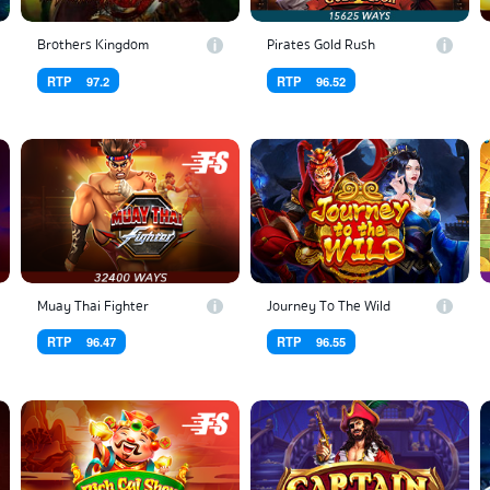
Brothers Kingdom
Pirates Gold Rush
RTP
97.2
RTP
96.52
Muay Thai Fighter
Journey To The Wild
RTP
96.47
RTP
96.55