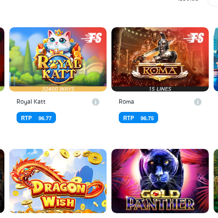
Royal Katt
Roma
RTP
96.77
RTP
96.75