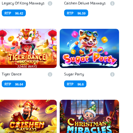
Legacy Of Kong Maxways
Caishen Deluxe Maxways
RTP
96.42
RTP
96.59
Tiger Dance
Sugar Party
RTP
96.64
RTP
96.6