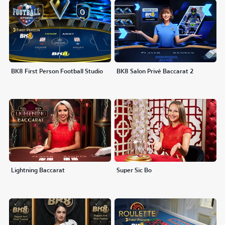
BK8 Salon Privé Baccarat 2
BK8 First Person Football Studio
Lightning Baccarat
Super Sic Bo