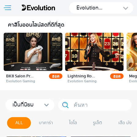
Evolution
Gaming
คาสิโนออนไลน์สดที่ดีที่สุด
BK8 Salon Prive Baccarat
Lightning Roulette
Meg
ฮอต
ฮอต
Evolution Gaming
Evolution Gaming
Evol
เป็นที่นิยม
ALL
บาคาร่า
ไฮโล
รูเล็ต
เสือ มังกร