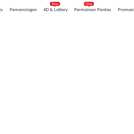
ts
Pemancingan
4D & Lottery
Permainan Pantas
Promosi