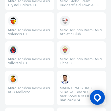
Mitra Taruhan Resmi Asia
Mitra Global Resmi
Crystal Palace F.C.
Huddersfield Town A.F.C
Mitra Taruhan Resmi Asia
Mitra Taruhan Resmi Asia
Valencia C.F.
Athletic Club
Mitra Taruhan Resmi Asia
Mitra Taruhan Resmi Asia
Villareal C.F.
Elche C.F.
Mitra Taruhan Resmi Asia
MANNY PACQUIAO
RCD Mallorca
SEBAGAI BRAND
AMBASSADOR FILIPINA
BK8 2023/24