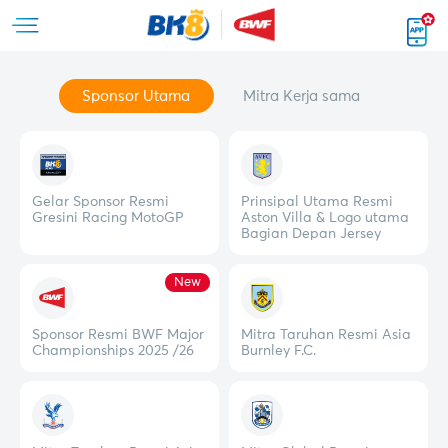
Sponsor Utama
Mitra Kerja sama
Sponsor Utama
Mitra Kerja sama
Gelar Sponsor Resmi
Prinsipal Utama Resmi
Gresini Racing MotoGP
Aston Villa & Logo utama
Bagian Depan Jersey
New
Sponsor Resmi BWF Major
Mitra Taruhan Resmi Asia
Championships 2025 /26
Burnley F.C.